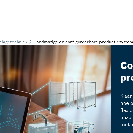
Co
pr
Klaar
hoe 
flexi
onze 
toeko