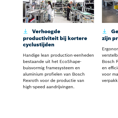
Verhoogde
Ge
productiviteit bij kortere
zijn p
cyclustijden
Ergonom
Handige lean production-eenheden
verstel
bestaande uit het EcoShape-
Bosch R
buisvormig framesysteem en
en effi
aluminium profielen van Bosch
voor ma
Rexroth voor de productie van
verpakk
high-speed aandrijvingen.