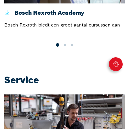
Bosch Rexroth Academy
Bosch Rexroth biedt een groot aantal cursussen aan
Ge
l
Service