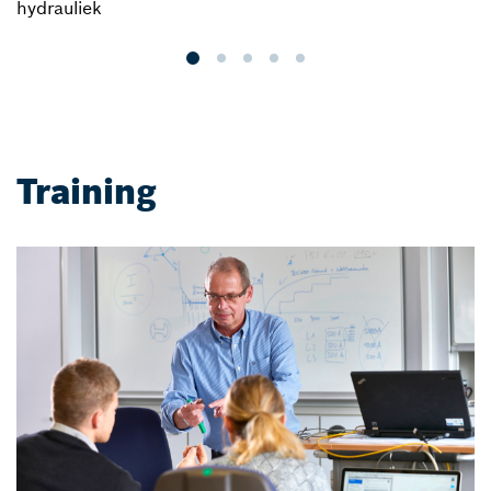
hydrauliek
i
Training