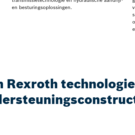
transmissietechnologie en hydraulische aandrijf-
g
en besturingsoplossingen.
v
s
o
e
 Rexroth technologi
dersteuningsconstruc