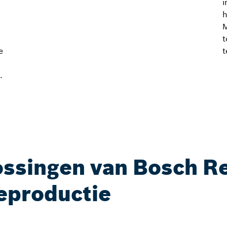
i
h
M
t
e
t
.
ossingen van Bosch R
eproductie