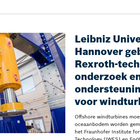
Leibniz Unive
Hannover geb
Rexroth-tech
onderzoek en
ondersteunin
voor windtur
Offshore windturbines moe
oceaanbodem worden gemo
het Fraunhofer Institute f
Technology (IWES) en ForW