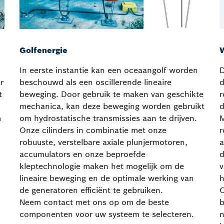
Golfenergie
In eerste instantie kan een oceaangolf worden
D
r
beschouwd als een oscillerende lineaire
d
t
beweging. Door gebruik te maken van geschikte
r
mechanica, kan deze beweging worden gebruikt
d
m
om hydrostatische transmissies aan te drijven.
M
Onze cilinders in combinatie met onze
r
robuuste, verstelbare axiale plunjermotoren,
a
accumulators en onze beproefde
d
kleptechnologie maken het mogelijk om de
v
lineaire beweging en de optimale werking van
h
de generatoren efficiënt te gebruiken.
O
Neem contact met ons op om de beste
b
componenten voor uw systeem te selecteren.
n