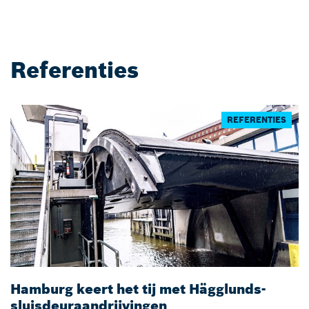
Referenties
REFERENTIES
Hamburg keert het tij met Hägglunds-
B
sluisdeuraandrijvingen
h