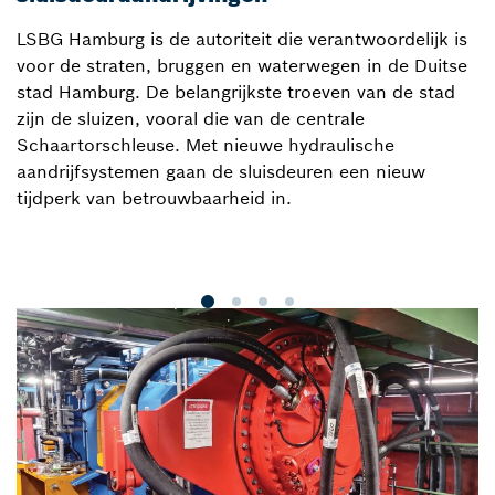
t
LSBG Hamburg is de autoriteit die verantwoordelijk is
voor de straten, bruggen en waterwegen in de Duitse
H
stad Hamburg. De belangrijkste troeven van de stad
e
zijn de sluizen, vooral die van de centrale
v
Schaartorschleuse. Met nieuwe hydraulische
H
aandrijfsystemen gaan de sluisdeuren een nieuw
g
tijdperk van betrouwbaarheid in.
p
to