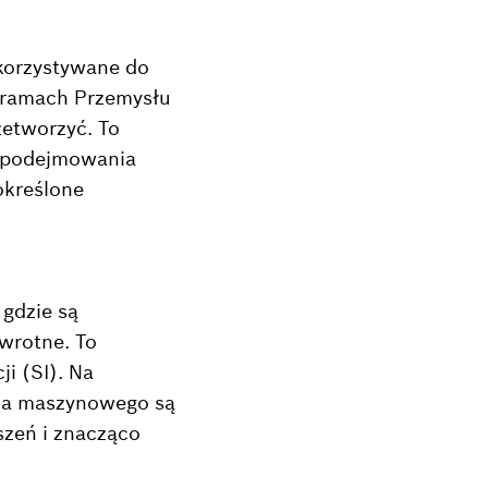
korzystywane do
w ramach Przemysłu
zetworzyć. To
o podejmowania
określone
gdzie są
wrotne. To
i (SI). Na
ia maszynowego są
zeń i znacząco