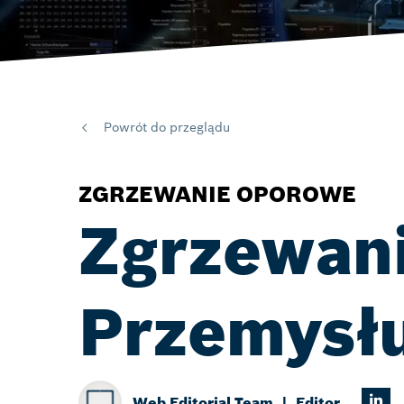
Powrót do przeglądu
ZGRZEWANIE OPOROWE
Zgrzewani
Przemysłu
Web Editorial Team
Editor