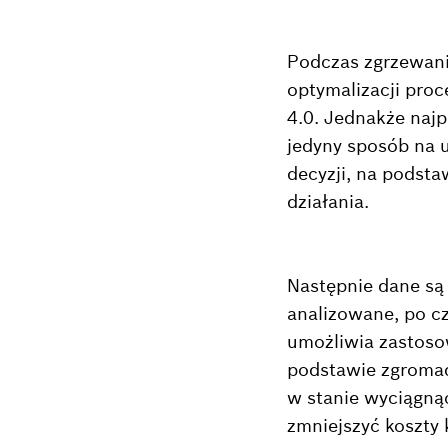
Podczas zgrzewani
optymalizacji pro
4.0. Jednakże najp
jedyny sposób na 
decyzji, na podsta
działania.
Następnie dane są
analizowane, po c
umożliwia zastosow
podstawie zgroma
w stanie wyciągną
zmniejszyć koszty k