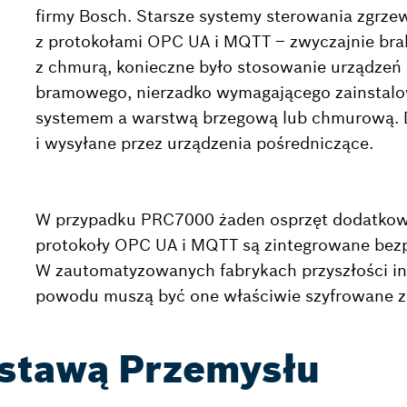
firmy Bosch. Starsze systemy sterowania zgrze
z protokołami OPC UA i MQTT – zwyczajnie bra
z chmurą, konieczne było stosowanie urządzeń
bramowego, nierzadko wymagającego zainstal
systemem a warstwą brzegową lub chmurową. 
i wysyłane przez urządzenia pośredniczące.
W przypadku PRC7000 żaden osprzęt dodatkowy 
protokoły OPC UA i MQTT są zintegrowane bez
W zautomatyzowanych fabrykach przyszłości int
powodu muszą być one właściwie szyfrowane z
dstawą Przemysłu