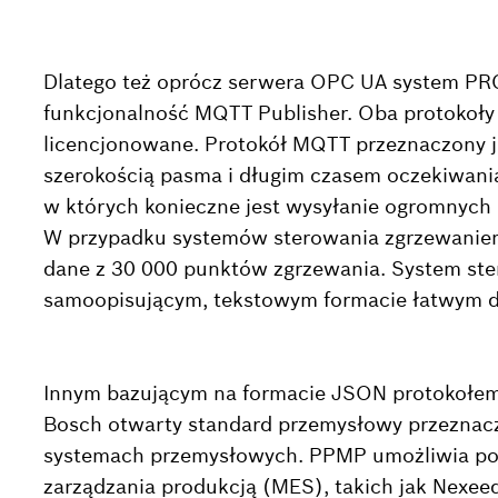
Dlatego też oprócz serwera OPC UA system PR
funkcjonalność MQTT Publisher. Oba protokoły
licencjonowane. Protokół MQTT przeznaczony je
szerokością pasma i długim czasem oczekiwania
w których konieczne jest wysyłanie ogromnych i
W przypadku systemów sterowania zgrzewaniem
dane z 30 000 punktów zgrzewania. System ste
samoopisującym, tekstowym formacie łatwym do
Innym bazującym na formacie JSON protokołem
Bosch otwarty standard przemysłowy przezna
systemach przemysłowych. PPMP umożliwia po
zarządzania produkcją (MES), takich jak Nexe