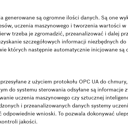
a generowane są ogromne ilości danych. Są one wy
cesów, uczenia maszynowego i tworzenia wartości 
ierw trzeba je zgromadzić, przeanalizować i dalej pr
uzyskanie szczegółowych informacji niezbędnych d
wie których następnie automatycznie inicjowane są 
 przesyłane z użyciem protokołu OPC UA do chmury, 
zym do systemu sterowania odsyłane są informacje z
anie uczenia maszynowego czy sztucznej inteligencj
dzonych i przeanalizowanych danych systemy uczen
ć odpowiednie wnioski. To pozwala dokonywać uleps
ontroli jakości.