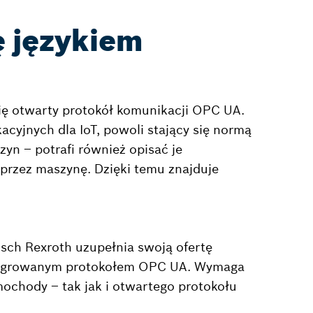
 językiem
się otwarty protokół komunikacji OPC UA.
cyjnych dla IoT, powoli stający się normą
yn – potrafi również opisać je
przez maszynę. Dzięki temu znajduje
ch Rexroth uzupełnia swoją ofertę
integrowanym protokołem OPC UA. Wymaga
mochody – tak jak i otwartego protokołu