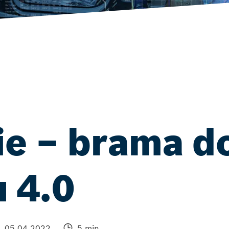
e – brama d
 4.0
05.04.2022
5 min