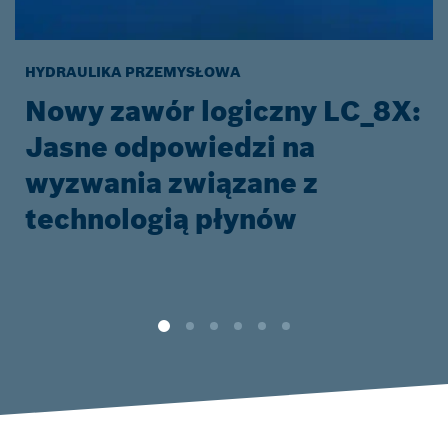
HYDRAULIKA PRZEMYSŁOWA
Nowy zawór logiczny LC_8X:
Jasne odpowiedzi na
wyzwania związane z
technologią płynów