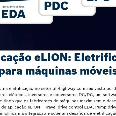
cação eLION: Eletrifi
para máquinas móvei
 na eletrificação no setor off-highway com seu vasto por
res elétricos, inversores e conversores DC/DC, um softw
ermitindo que os fabricantes de máquinas maximizem o dese
 de aplicação eLION — Travel drive control EDA, Pump driv
implificam a integração e superam desafios de eletrificaç