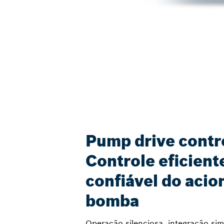
Pump drive contr
Controle eficient
confiável do aci
bomba
Operação silenciosa, integração simp