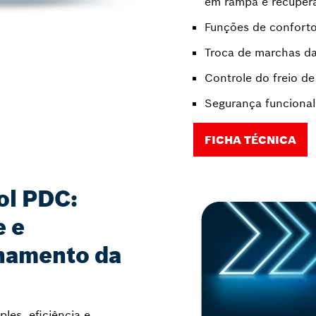
em rampa e recuper
Funções de confort
Troca de marchas da
Controle do freio d
Segurança funcional
FICHA TÉCNICA
ol PDC:
e e
onamento da
les, eficiência e