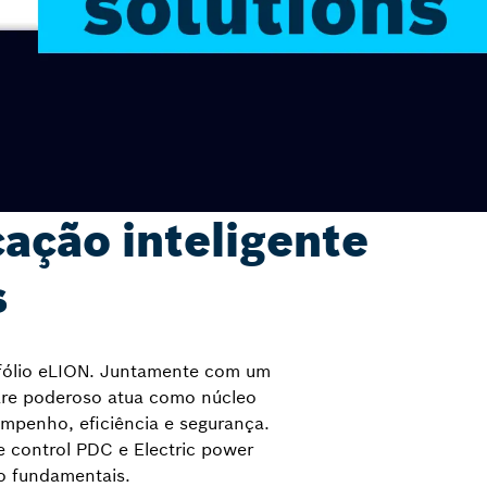
cação inteligente
s
tfólio eLION. Juntamente com um
are poderoso atua como núcleo
mpenho, eficiência e segurança.
e control PDC e Electric power
ão fundamentais.