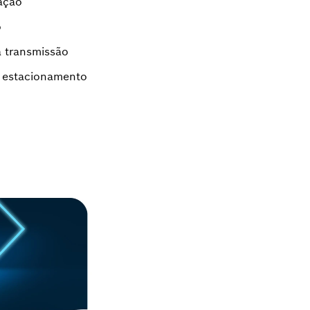
ação
o
 transmissão
e estacionamento