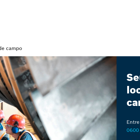
 de campo
Se
lo
ca
Entre
0600