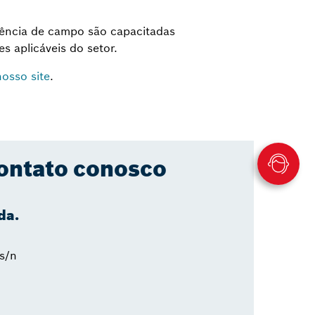
stência de campo são capacitadas
s aplicáveis do setor.
osso site
.
ontato conosco
da.
s/n