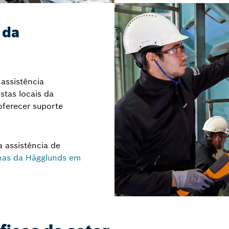
 da
assistência
stas locais da
oferecer suporte
 assistência de
nas da Hägglunds em