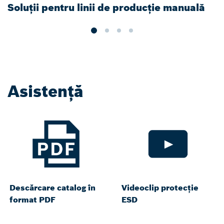
Soluții pentru linii de producție manuală
K
a
Asistență
Descărcare catalog în
Videoclip protecție
format PDF
ESD