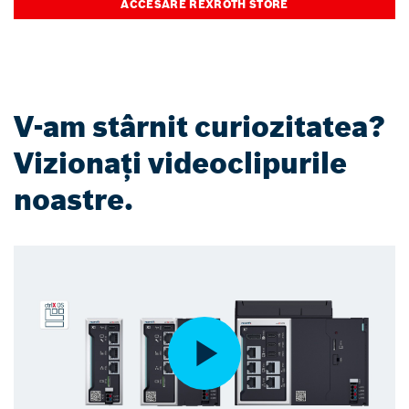
ACCESARE REXROTH STORE
V-am stârnit curiozitatea?
Vizionați videoclipurile
noastre.