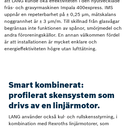
att LANG kunde öka effektiviteten i den nyutvecklade
fräs- och gravyrmaskinen Impala 400express. IMS
uppnår en repeterbarhet på ± 0,25 µm, mätskalans
noggrannhet är ± 3 µm/m. Till skillnad från glasvågar
begränsas inte funktionen av spånor, smörjmedel och
andra föroreningskällor. En annan välkommen fördel
är att installationen är mycket enklare och
energieffektiviteten högre utan lufttätning.
Smart kombinerat:
profilerat skensystem som
drivs av en linjärmotor.
LANG använder också kul- och rullskensstyrning, i
kombination med Rexroths linjärmotorer, som