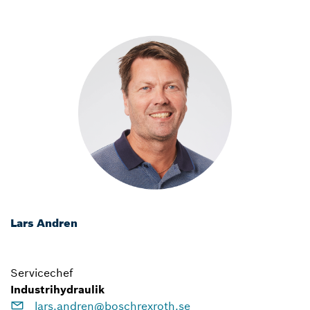
Lars Andren
Servicechef
Industrihydraulik
lars.andren@boschrexroth.se