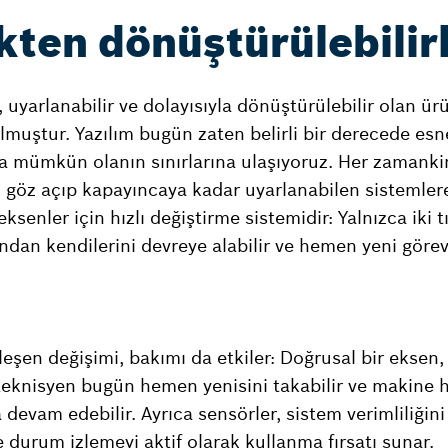
kten dönüştürülebilirl
 uyarlanabilir ve dolayısıyla dönüştürülebilir olan ür
olmuştur. Yazılım bugün zaten belirli bir derecede esn
a mümkün olanın sınırlarına ulaşıyoruz. Her zamank
, göz açıp kapayıncaya kadar uyarlanabilen sistemlere
ksenler için hızlı değiştirme sistemidir: Yalnızca iki t
dından kendilerini devreye alabilir ve hemen yeni görev
ileşen değişimi, bakımı da etkiler: Doğrusal bir eksen,
 teknisyen bugün hemen yenisini takabilir ve makine h
evam edebilir. Ayrıca sensörler, sistem verimliliğini
 durum izlemeyi aktif olarak kullanma fırsatı sunar.