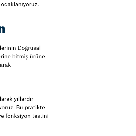
 odaklanıyoruz.
n
lerinin Doğrusal
erine bitmiş ürüne
larak
arak yıllardır
yoruz. Bu pratikte
ve fonksiyon testini