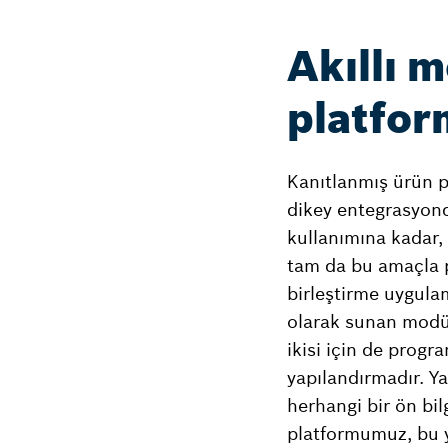
Akıllı 
platfor
Kanıtlanmış ürün po
dikey entegrasyond
kullanımına kadar, 
tam da bu amaçla 
birleştirme uygulam
olarak sunan modül
ikisi için de progr
yapılandırmadır. Ya
herhangi bir ön bil
platformumuz, bu y