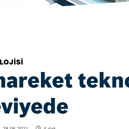
LOJISI
areket tekno
eviyede
28.06.2021
4 dak.