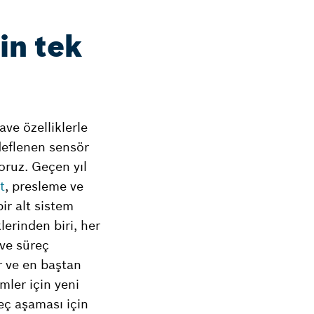
in tek
ve özelliklerle
deflenen sensör
yoruz. Geçen yıl
t
, presleme ve
ir alt sistem
erinden biri, her
 ve süreç
r ve en baştan
mler için yeni
eç aşaması için