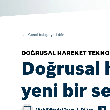
Genel bakışa geri dön
DOĞRUSAL HAREKET TEKNO
Doğrusal h
yeni bir s
Web Editorial Team
Editor