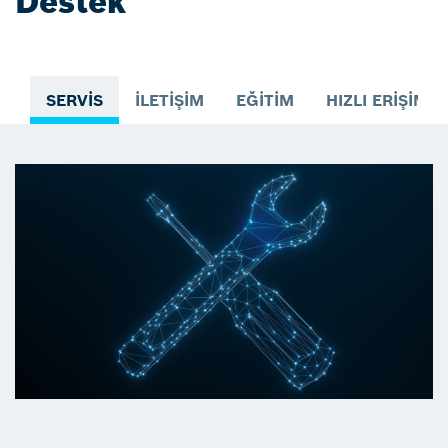
Destek
SERVIS
İLETIŞIM
EĞITIM
HIZLI ERIŞIM