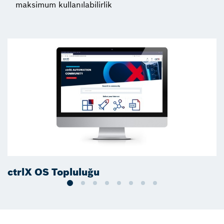
maksimum kullanılabilirlik
ctrlX OS Topluluğu
c