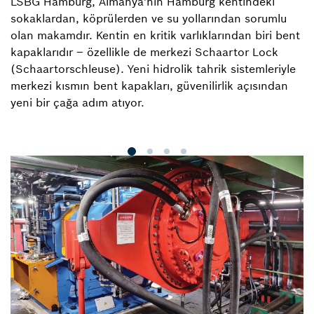
LSBG Hamburg, Almanya'nın Hamburg kentindeki
Hi
sokaklardan, köprülerden ve su yollarından sorumlu
f
olan makamdır. Kentin en kritik varlıklarından biri bent
f
kapaklarıdır – özellikle de merkezi Schaartor Lock
hi
(Schaartorschleuse). Yeni hidrolik tahrik sistemleriyle
m
merkezi kısmın bent kapakları, güvenilirlik açısından
hı
yeni bir çağa adım atıyor.