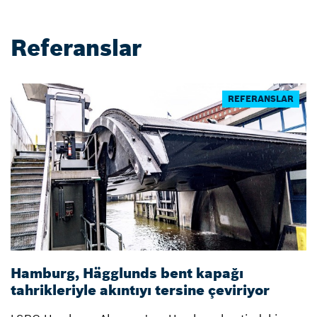
Referanslar
REFERANSLAR
Hamburg, Hägglunds bent kapağı
K
tahrikleriyle akıntıyı tersine çeviriyor
g