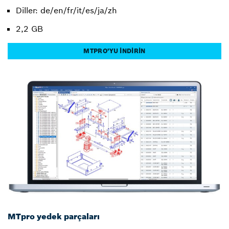
Diller: de/en/fr/it/es/ja/zh
2,2 GB
MTPRO'YU İNDİRİN
MTpro yedek parçaları