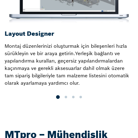
Layout Designer
M
Montaj düzenlerinizi oluşturmak için bileşenleri hızla
Sa
sürükleyin ve bir araya getirin.Yerleşik bağlantı ve
M
yapılandırma kuralları, geçersiz yapılandırmalardan
m
kaçınmaya ve gerekli aksesuarlar dahil olmak üzere
a
tam sipariş bilgileriyle tam malzeme listesini otomatik
is
olarak ayarlamaya yardımcı olur.
MTpro – Mühendislik