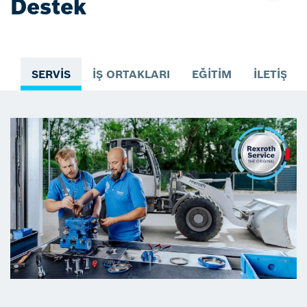
Destek
SERVIS
İŞ ORTAKLARI
EĞITIM
İLETIŞIM