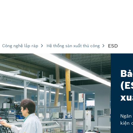
ESD
Công nghệ lắp ráp
Hệ thống sản xuất thủ công
Bả
(E
xu
Ngăn 
kiện 