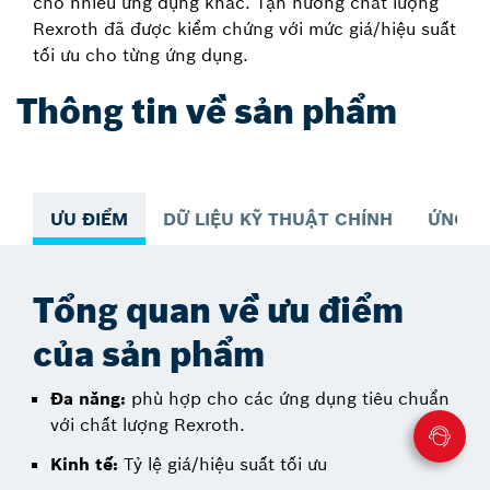
cho nhiều ứng dụng khác. Tận hưởng chất lượng
Rexroth đã được kiểm chứng với mức giá/hiệu suất
tối ưu cho từng ứng dụng.
Thông tin về sản phẩm
ƯU ĐIỂM
DỮ LIỆU KỸ THUẬT CHÍNH
ỨNG D
Tổng quan về ưu điểm
của sản phẩm
Đa năng:
phù hợp cho các ứng dụng tiêu chuẩn
với chất lượng Rexroth.
Kinh tế:
Tỷ lệ giá/hiệu suất tối ưu