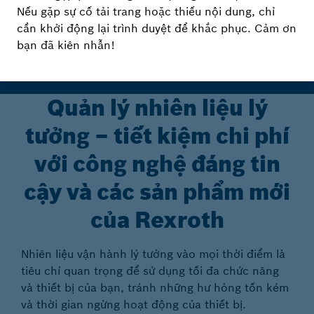
Rexroth
Nếu gặp sự cố tải trang hoặc thiếu nội dung, chỉ
cần khởi động lại trình duyệt để khắc phục. Cảm ơn
bạn đã kiên nhẫn!
Quản lý nhiên liệu lý
tưởng – tiết kiệm chi phí
với công nghệ đáng tin
cậy và các sản phẩm mới
của Rexroth
Nhiên liệu vận hành lý tưởng vào mọi thời điểm là
tiêu chí quan trọng để sử dụng tối đa chức năng
và thiết bị của bạn, tránh những hư hỏng tốn kém
và thời gian ngừng hoạt động của thiết bị.