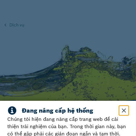
Dịch vụ
Chúng tôi hiện đang nâng cấp trang web để cải
thiện trải nghiệm của bạn. Trong thời gian này, bạn
Quản lý nhiên liệu với Bosch
có thể gặp phải các gián đoạn ngắn và tạm thời.