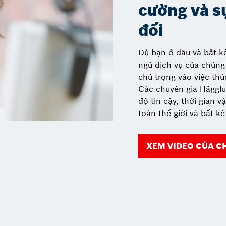
cường và s
đối
Dù bạn ở đâu và bất kể
ngũ dịch vụ của chúng 
chú trọng vào việc thú
Các chuyên gia Häggl
độ tin cậy, thời gian v
toàn thế giới và bất k
XEM VIDEO CỦA C