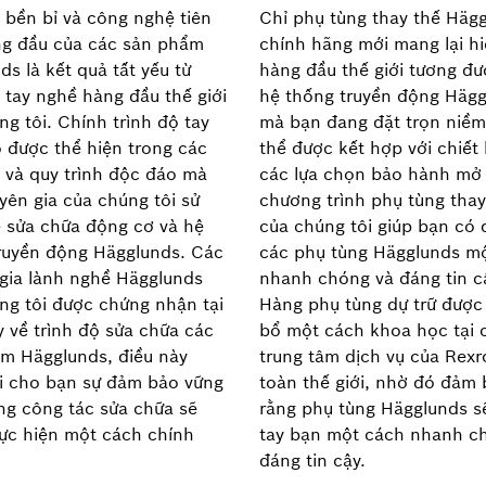
ế bền bỉ và công nghệ tiên
Chỉ phụ tùng thay thế Häg
ng đầu của các sản phẩm
chính hãng mới mang lại h
ds là kết quả tất yếu từ
hàng đầu thế giới tương đ
ộ tay nghề hàng đầu thế giới
hệ thống truyền động Häg
ng tôi. Chính trình độ tay
mà bạn đang đặt trọn niềm
 được thể hiện trong các
thể được kết hợp với chiết
 và quy trình độc đáo mà
các lựa chọn bảo hành mở 
yên gia của chúng tôi sử
chương trình phụ tùng thay
 sửa chữa động cơ và hệ
của chúng tôi giúp bạn có
ruyền động Hägglunds. Các
các phụ tùng Hägglunds m
gia lành nghề Hägglunds
nhanh chóng và đáng tin c
ng tôi được chứng nhận tại
Hàng phụ tùng dự trữ được
 về trình độ sửa chữa các
bổ một cách khoa học tại 
m Hägglunds, điều này
trung tâm dịch vụ của Rexr
i cho bạn sự đảm bảo vững
toàn thế giới, nhờ đó đảm
ng công tác sửa chữa sẽ
rằng phụ tùng Hägglunds s
ực hiện một cách chính
tay bạn một cách nhanh c
đáng tin cậy.