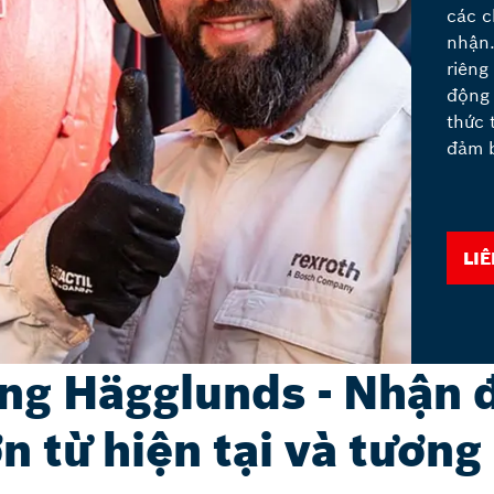
các c
nhận.
riêng
động 
thức 
đảm b
Li
ng Hägglunds - Nhận đ
n từ hiện tại và tương 