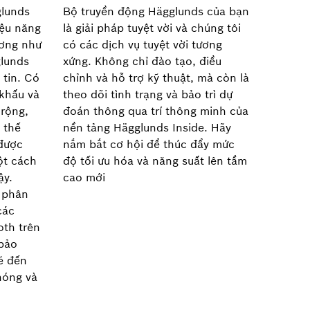
glunds
Bộ truyền động Hägglunds của bạn
iệu năng
là giải pháp tuyệt vời và chúng tôi
ương như
có các dịch vụ tuyệt vời tương
glunds
xứng. Không chỉ đào tạo, điều
 tin. Có
chỉnh và hỗ trợ kỹ thuật, mà còn là
 khấu và
theo dõi tình trạng và bảo trì dự
rộng,
đoán thông qua trí thông minh của
 thế
nền tảng Hägglunds Inside. Hãy
 được
nắm bắt cơ hội để thúc đẩy mức
ột cách
độ tối ưu hóa và năng suất lên tầm
ậy.
cao mới
 phân
các
oth trên
 bảo
ẽ đến
hóng và