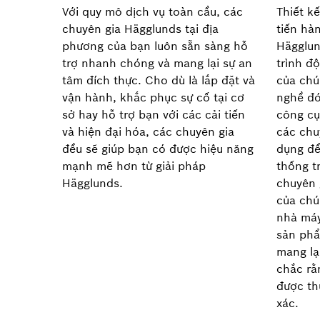
Với quy mô dịch vụ toàn cầu, các
Thiết k
chuyên gia Hägglunds tại địa
tiến hà
phương của bạn luôn sẵn sàng hỗ
Hägglun
trợ nhanh chóng và mang lại sự an
trình đ
tâm đích thực. Cho dù là lắp đặt và
của chú
vận hành, khắc phục sự cố tại cơ
nghề đó
sở hay hỗ trợ bạn với các cải tiến
công cụ
và hiện đại hóa, các chuyên gia
các chu
đều sẽ giúp bạn có được hiệu năng
dụng để
mạnh mẽ hơn từ giải pháp
thống t
Hägglunds.
chuyên 
của chú
nhà máy
sản phẩ
mang lạ
chắc rằ
được th
xác.