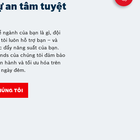
ự an tâm tuyệt
 ngành của bạn là gì, đội
tôi luôn hỗ trợ bạn – và
c đẩy năng suất của bạn.
unds của chúng tôi đảm bảo
ận hành và tối ưu hóa trên
ể ngày đêm.
HÚNG TÔI