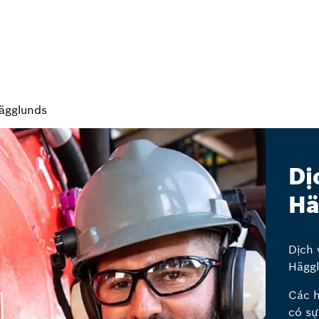
ägglunds
Dị
Hä
Dịch 
Häggl
Các h
có sự