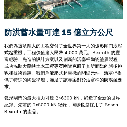
防洪蓄水量可達 15 億立方公尺
我們為這項龐大的工程交付了全世界第一大的弧形閘門液壓
式起重機，工程價值逾人民幣 4,000 萬元。Rexroth 的豐
富經驗、先進的設計方案以及創新的活塞桿陶瓷塗層製程，
成功協助大藤峽土木工程專案團隊克服了其所面臨的諸多挑
戰和技術難題。我們為液壓式起重機的關鍵元件 - 活塞桿提
供了特殊的陶瓷塗層，滿足了該專案對於活塞桿的防腐蝕要
求。
弧形閘門的最大推力可達 2×6300 kN，締造了全新的世界
紀錄。先前的 2x5000 kN 紀錄，同樣也是採用了 Bosch
Rexroth 的產品。