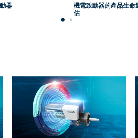
動器
機電致動器的產品生命
估