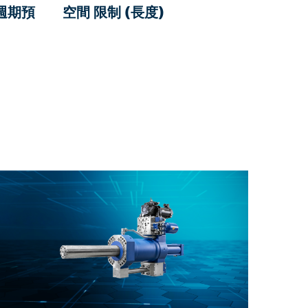
週期預
空間 限制 (長度)
在過