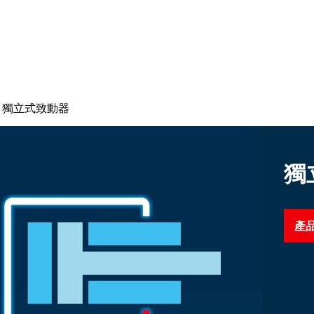
獨立式致動器
獨
產