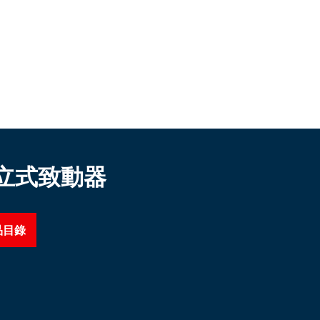
立式致動器
品目錄