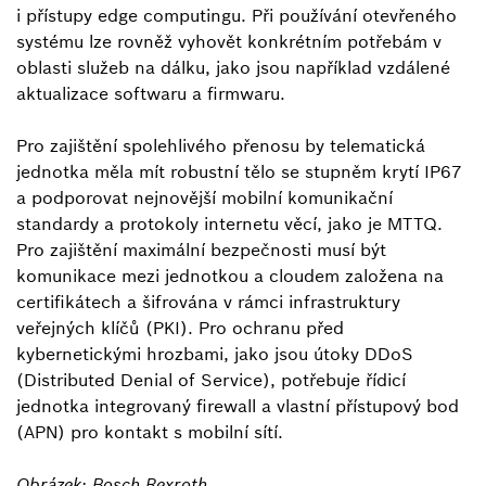
i přístupy edge computingu. Při používání otevřeného
systému lze rovněž vyhovět konkrétním potřebám v
oblasti služeb na dálku, jako jsou například vzdálené
aktualizace softwaru a firmwaru.
Pro zajištění spolehlivého přenosu by telematická
jednotka měla mít robustní tělo se stupněm krytí IP67
a podporovat nejnovější mobilní komunikační
standardy a protokoly internetu věcí, jako je MTTQ.
Pro zajištění maximální bezpečnosti musí být
komunikace mezi jednotkou a cloudem založena na
certifikátech a šifrována v rámci infrastruktury
veřejných klíčů (PKI). Pro ochranu před
kybernetickými hrozbami, jako jsou útoky DDoS
(Distributed Denial of Service), potřebuje řídicí
jednotka integrovaný firewall a vlastní přístupový bod
(APN) pro kontakt s mobilní sítí.
Obrázek: Bosch Rexroth