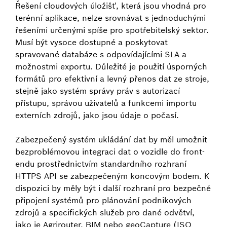
Řešení cloudových úložišť, která jsou vhodná pro
terénní aplikace, nelze srovnávat s jednoduchými
řešeními určenými spíše pro spotřebitelský sektor.
Musí být vysoce dostupné a poskytovat
spravované databáze s odpovídajícími SLA a
možnostmi exportu. Důležité je použití úsporných
formátů pro efektivní a levný přenos dat ze stroje,
stejně jako systém správy práv s autorizací
přístupu, správou uživatelů a funkcemi importu
externích zdrojů, jako jsou údaje o počasí.
Zabezpečený systém ukládání dat by měl umožnit
bezproblémovou integraci dat o vozidle do front-
endu prostřednictvím standardního rozhraní
HTTPS API se zabezpečeným koncovým bodem. K
dispozici by měly být i další rozhraní pro bezpečné
připojení systémů pro plánování podnikových
zdrojů a specifických služeb pro dané odvětví,
jako je Agrirouter, BIM nebo geoCapture (ISO