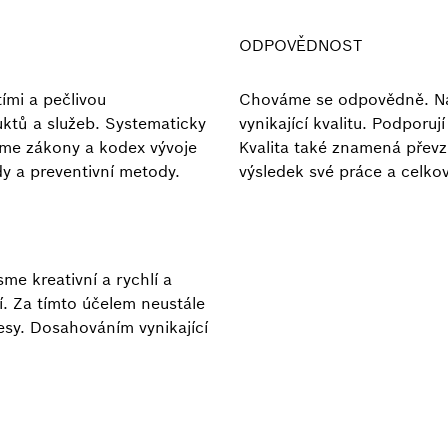
ODPOVĚDNOST
ími a pečlivou
Chováme se odpovědně. Naš
ktů a služeb. Systematicky
vynikající kvalitu. Podporu
eme zákony a kodex vývoje
Kvalita také znamená přev
y a preventivní metody.
výsledek své práce a celkov
me kreativní a rychlí a
í. Za tímto účelem neustále
sy. Dosahováním vynikající