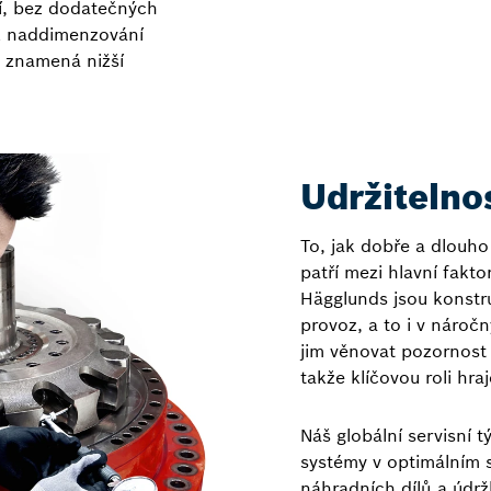
ží, bez dodatečných
z naddimenzování
ž znamená nižší
Udržitelnos
To, jak dobře a dlouh
patří mezi hlavní fakto
Hägglunds jsou konstr
provoz, a to i v nároč
jim věnovat pozornost 
takže klíčovou roli hraj
Náš globální servisní
systémy v optimálním s
náhradních dílů a údrž