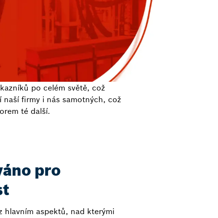
zákazníků po celém světě, což
 naší firmy i nás samotných, což
orem té další.
váno pro
st
 z hlavním aspektů, nad kterými