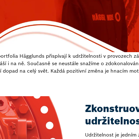
ortfolia Hägglunds přispívají k udržitelnosti v provozech 
ší i na ně. Současně se neustále snažíme o zdokonalování
ší dopad na celý svět. Každá pozitivní změna je hnacím mot
Zkonstruo
udržitelno
Udržitelnost je jedním