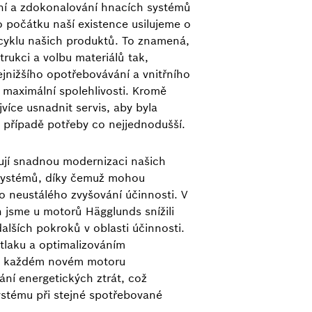
ení a zdokonalování hnacích systémů
počátku naší existence usilujeme o
 cyklu našich produktů. To znamená,
ukci a volbu materiálů tak,
jnižšího opotřebovávání a vnitřního
 maximální spolehlivosti. Kromě
více usnadnit servis, aby byla
případě potřeby co nejjednodušší.
jí snadnou modernizaci našich
systémů, díky čemuž mohou
ho neustálého zvyšování účinnosti. V
h jsme u motorů Hägglunds snížili
 dalších pokroků v oblasti účinnosti.
laku a optimalizováním
 v každém novém motoru
ní energetických ztrát, což
systému při stejné spotřebované