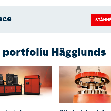
ace
STÁHNĚ
o portfoliu Hägglunds