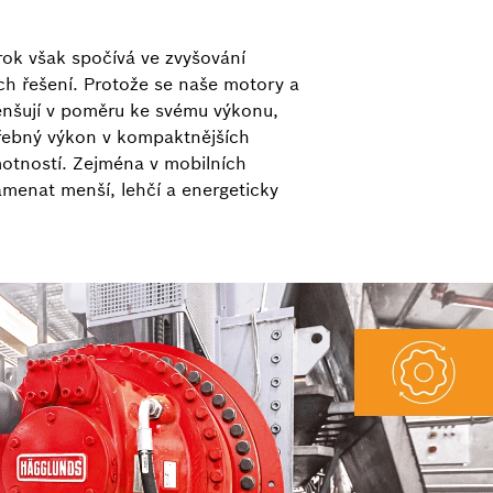
krok však spočívá ve zvyšování
ch řešení. Protože se naše motory a
nšují v poměru ke svému výkonu,
třebný výkon v kompaktnějších
motností. Zejména v mobilních
menat menší, lehčí a energeticky