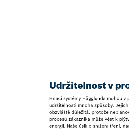
Udržitelnost v pr
Hnací systémy Hägglunds mohou v pr
udržitelnosti mnoha způsoby. Jejich 
obzvláště důležitá, protože nepláno
procesů zákazníka může vést k plýt
energií. Naše úsilí o snížení tření, 