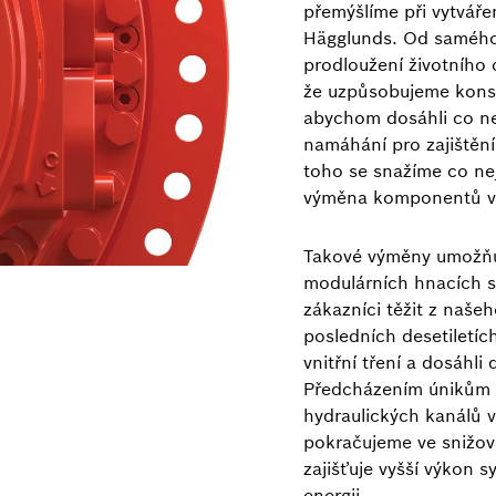
přemýšlíme při vytvář
Hägglunds. Od samého 
prodloužení životního
že uzpůsobujeme konstr
abychom dosáhli co ne
namáhání pro zajištění
toho se snažíme co nej
výměna komponentů v 
Takové výměny umožňu
modulárních hnacích 
zákazníci těžit z naše
posledních desetiletíc
vnitřní tření a dosáhli
Předcházením únikům t
hydraulických kanálů
pokračujeme ve snižová
zajišťuje vyšší výkon 
energii.