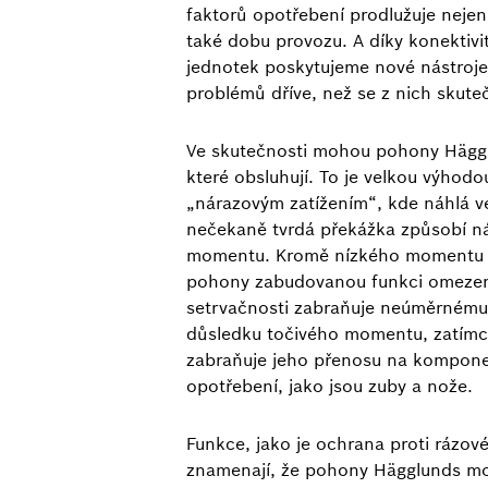
faktorů opotřebení prodlužuje nejen
také dobu provozu. A díky konektiv
jednotek poskytujeme nové nástroje
problémů dříve, než se z nich skut
Ve skutečnosti mohou pohony Hägglu
které obsluhují. To je velkou výhodou
„nárazovým zatížením“, kde náhlá 
nečekaně tvrdá překážka způsobí ná
momentu. Kromě nízkého momentu s
pohony zabudovanou funkci omezen
setrvačnosti zabraňuje neúměrnému
důsledku točivého momentu, zatímc
zabraňuje jeho přenosu na komponen
opotřebení, jako jsou zuby a nože.
Funkce, jako je ochrana proti rázové
znamenají, že pohony Hägglunds m