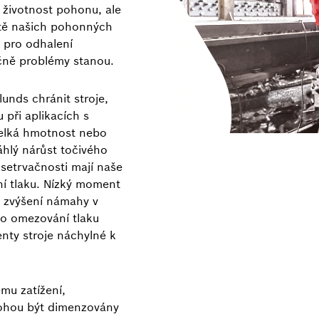
 životnost pohonu, ale
itě našich pohonných
 pro odhalení
ečně problémy stanou.
nds chránit stroje,
 při aplikacích s
velká hmotnost nebo
hlý nárůst točivého
etrvačnosti mají naše
í tlaku. Nízký moment
 zvýšení námahy v
o omezování tlaku
ty stroje náchylné k
mu zatížení,
ohou být dimenzovány