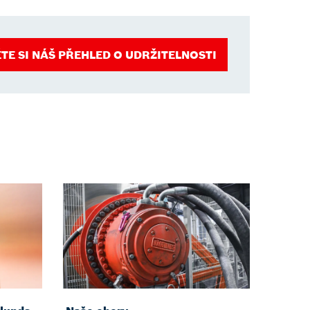
TE SI NÁŠ PŘEHLED O UDRŽITELNOSTI