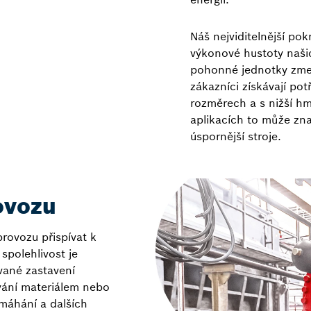
Náš nejviditelnější po
výkonové hustoty naši
pohonné jednotky zme
zákazníci získávají po
rozměrech a s nižší h
aplikacích to může zna
úspornější stroje.
ovozu
ovozu přispívat k
spolehlivost je
vané zastavení
vání materiálem nebo
namáhání a dalších