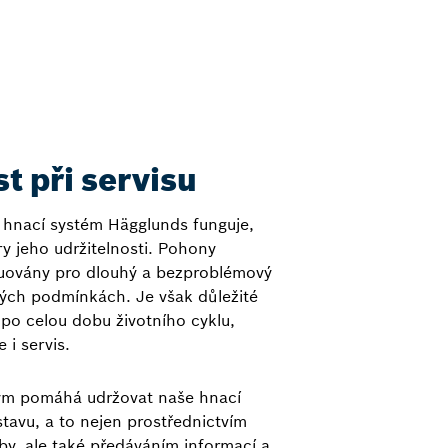
t při servisu
o hnací systém Hägglunds funguje,
ry jeho udržitelnosti. Pohony
uovány pro dlouhý a bezproblémový
ných podmínkách. Je však důležité
po celou dobu životního cyklu,
e i servis.
 tým pomáhá udržovat naše hnací
tavu, a to nejen prostřednictvím
by, ale také předáváním informací a