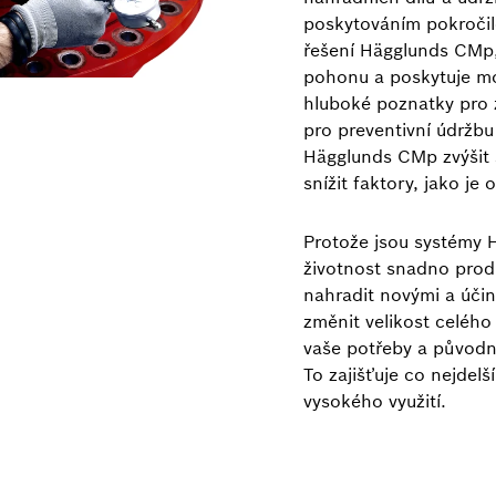
poskytováním pokročil
řešení Hägglunds CMp,
pohonu a poskytuje mo
hluboké poznatky pro 
pro preventivní údržbu
Hägglunds CMp zvýšit 
snížit faktory, jako je
Protože jsou systémy H
životnost snadno prodl
nahradit novými a účin
změnit velikost celéh
vaše potřeby a původn
To zajišťuje co nejdelš
vysokého využití.