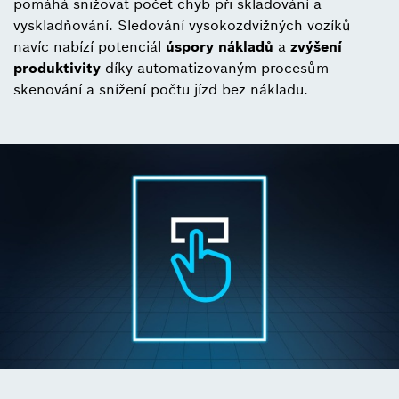
pomáhá snižovat počet chyb při skladování a
vyskladňování. Sledování vysokozdvižných vozíků
navíc nabízí potenciál
úspory nákladů
a
zvýšení
produktivity
díky automatizovaným procesům
skenování a snížení počtu jízd bez nákladu.