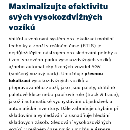
Maximalizujte efektivitu
svých vysokozdvižných
vozíků
Vnitřní a venkovní systém pro lokalizaci mobilní
techniky a zboží v reálném čase (RTLS) je
nejdůležitějším nástrojem pro sledování polohy a
řízení vozového parku vysokozdvižných vozíků
a/nebo automaticky řízených vozidel AGV
(smíšený vozový park). Umožňuje
přesnou
lokalizaci
vysokozdvižných vozíků a
přepravovaného zboží, jako jsou palety, drátěné
paletové klece nebo papírové role (track & trace),
jakož i automatické vychystávání objednávek a
automatické inventury. Dále zabraňuje chybám při
skladování a vyhledávání a usnadňuje hledání
skladových zásob. Sledování vysokozdvižných
vozíků v reálném čase navíc umožňuje
úsporu