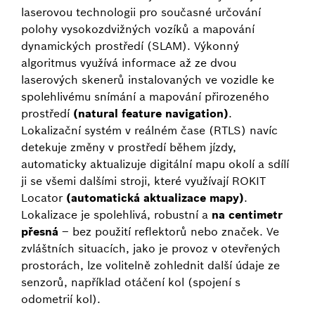
laserovou technologii pro současné určování
polohy vysokozdvižných vozíků a mapování
dynamických prostředí (SLAM). Výkonný
algoritmus využívá informace až ze dvou
laserových skenerů instalovaných ve vozidle ke
spolehlivému snímání a mapování přirozeného
prostředí
(natural feature navigation)
.
Lokalizační systém v reálném čase (RTLS) navíc
detekuje změny v prostředí během jízdy,
automaticky aktualizuje digitální mapu okolí a sdílí
ji se všemi dalšími stroji, které využívají ROKIT
Locator
(automatická aktualizace mapy)
.
Lokalizace je spolehlivá, robustní a
na centimetr
přesná
– bez použití reflektorů nebo značek. Ve
zvláštních situacích, jako je provoz v otevřených
prostorách, lze volitelně zohlednit další údaje ze
senzorů, například otáčení kol (spojení s
odometrií kol).