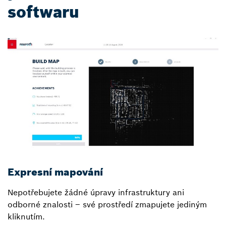
softwaru
Expresní mapování
P
Nepotřebujete žádné úpravy infrastruktury ani
N
odborné znalosti – své prostředí zmapujete jediným
p
kliknutím.