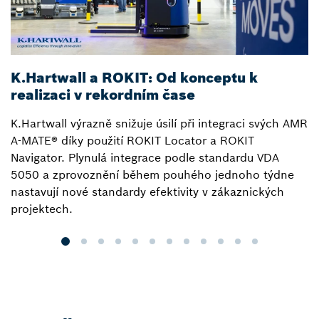
K.Hartwall a ROKIT: Od konceptu k
S
realizaci v rekordním čase
L
K.Hartwall výrazně snižuje úsilí při integraci svých AMR
S
A-MATE® díky použití ROKIT Locator a ROKIT
ře
Navigator. Plynulá integrace podle standardu VDA
v
5050 a zprovoznění během pouhého jednoho týdne
lo
nastavují nové standardy efektivity v zákaznických
b
projektech.
o