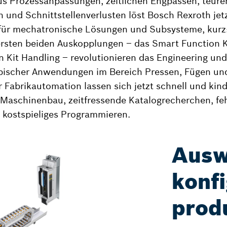
us Prozessanpassungen, zeitlichen Engpässen, teure
und Schnittstellenverlusten löst Bosch Rexroth jetz
ür mechatronische Lösungen und Subsysteme, kurz
ersten beiden Auskopplungen – das Smart Function K
 Kit Handling – revolutionieren das Engineering und
pischer Anwendungen im Bereich Pressen, Fügen u
 Fabrikautomation lassen sich jetzt schnell und kin
Maschinenbau, zeitfressende Katalogrecherchen, feh
kostspieliges Programmieren.
Ausw
konfi
prod