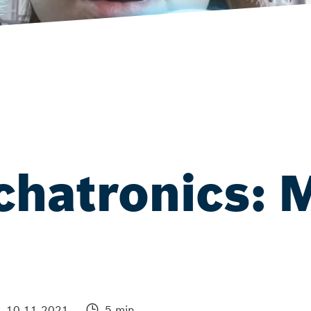
hatronics: M
10.11.2021
5 min.