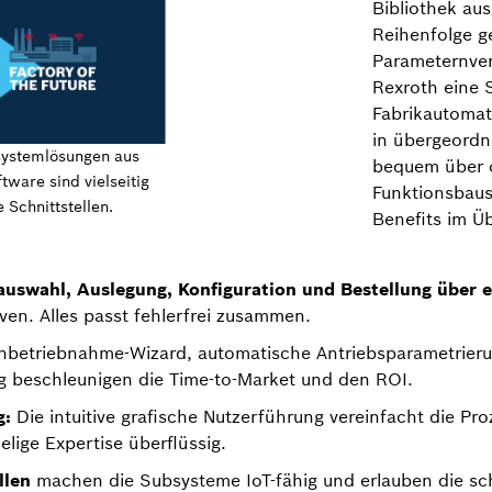
Bibliothek aus
Reihenfolge g
Parameternver
Rexroth eine 
Fabrikautomat
in übergeord
Systemlösungen aus
bequem über o
ware sind vielseitig
Funktionsbaus
 Schnittstellen.
Benefits im Üb
uswahl, Auslegung, Konfiguration und Bestellung über e
ven. Alles passt fehlerfrei zusammen.
nbetriebnahme-Wizard, automatische Antriebsparametrier
g beschleunigen die Time-to-Market und den ROI.
g:
Die intuitive grafische Nutzerführung vereinfacht die Pr
lige Expertise überflüssig.
llen
machen die Subsysteme IoT-fähig und erlauben die schn