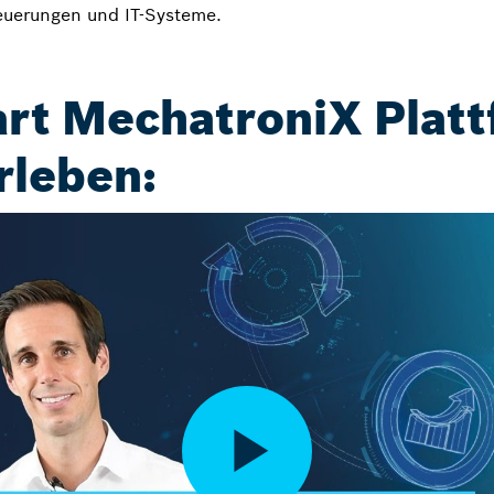
euerungen und IT-Systeme.
rt MechatroniX Platt
rleben: