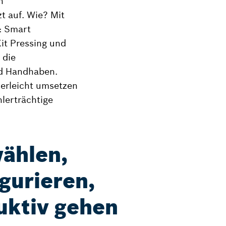
n
t auf. Wie? Mit
: Smart
it Pressing und
 die
nd Handhaben.
derleicht umsetzen
lerträchtige
ählen,
gurieren,
uktiv gehen