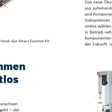
Das neue Ökos
aus aufeinand
und Komponent
Subsystemen 
online wählen
in Betrieb ne
Komponenten s
 Hand: das Smart Function Kit
der Zukunft. 
ammen
tlos
earachsen
geht – der