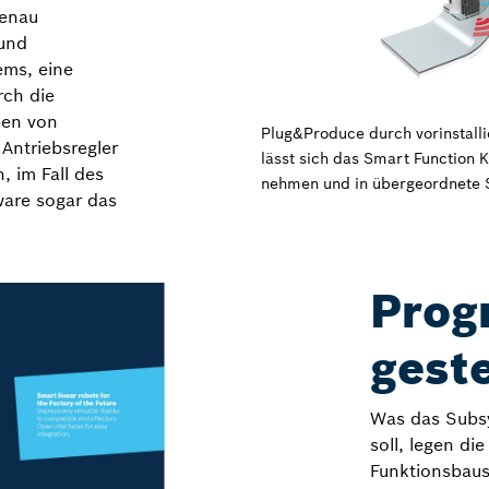
genau
 und
ems, eine
rch die
pen von
Plug&Produce durch vorinstalli
Antriebsregler
lässt sich das Smart Function 
, im Fall des
nehmen und in übergeordnete 
ware sogar das
Prog
gest
Was das Subsy
soll, legen di
Funktionsbaus