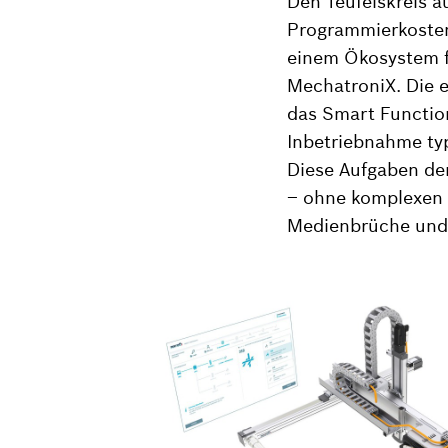
Den Teufelskreis a
Programmierkosten 
einem Ökosystem f
MechatroniX. Die 
das Smart Function
Inbetriebnahme ty
Diese Aufgaben der
– ohne komplexen 
Medienbrüche und 