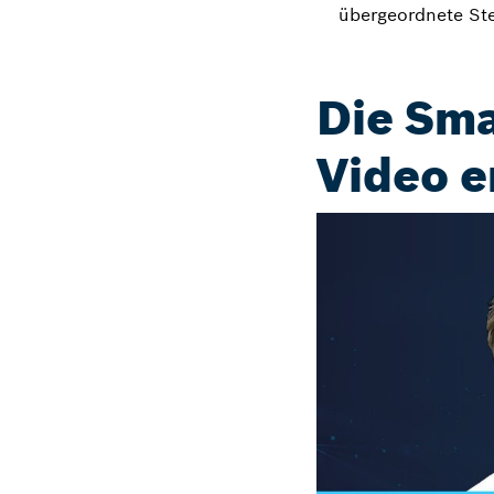
übergeordnete St
Die Sma
Video e