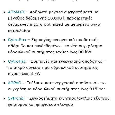
ABMAXX
– Αρθρωτά μεγάλα συγκροτήματα με
μέγεθος δεξαμενής 18.000 l, προαιρετικές
δεξαμενές myCro-optimized με μειωμένο όγκο
πετρελαίου
CytroBox
– Συμπαγές, ενεργειακά αποδοτικό,
αθόρυβο και συνδεδεμένο — το νέο συγκρότημα
υδραυλικού συστήματος ισχύος έως 30 kW
CytroPac
– Συμπαγές και ενεργειακά αποδοτικό –
το μικρό συγκρότημα υδραυλικού συστήματος
ισχύος έως 4 kW
ABPAC
– Ευέλικτο και ενεργειακά αποδοτικό – το
συγκρότημα υδραυλικού συστήματος έως 315 bar
Sytronix
– Συγκροτήματα κινητήρα/αντλίας έξυπνου
χειρισμού και ψηφιακού ελέγχου