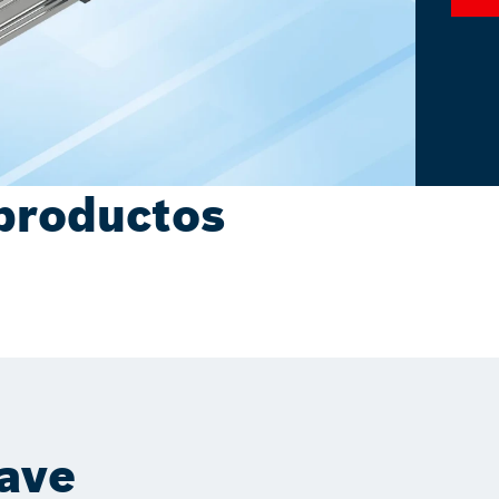
productos
lave