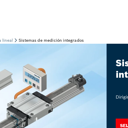
Si
in
Dirig
Se