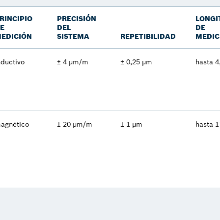
RINCIPIO
PRECISIÓN
LONGI
E
DEL
DE
EDICIÓN
SISTEMA
REPETIBILIDAD
MEDIC
nductivo
± 4 µm/m
± 0,25 µm
hasta 4
agnético
± 20 µm/m
± 1 µm
hasta 1