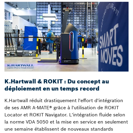
K.Hartwall & ROKIT : Du concept au
A
déploiement en un temps record
a
K.Hartwall réduit drastiquement l'effort d'intégration
S
de ses AMR A-MATE® grâce à l'utilisation de ROKIT
i
Locator et ROKIT Navigator. L'intégration fluide selon
s
la norme VDA 5050 et la mise en service en seulement
l
une semaine établissent de nouveaux standards
d