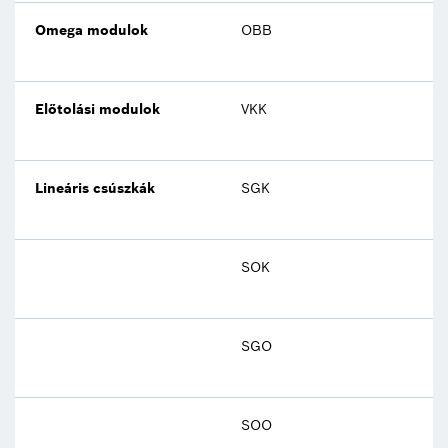
Omega modulok
OBB
55
Előtolási modulok
VKK
50
Lineáris csúszkák
SGK
85
SOK
85
SGO
65
SOO
85