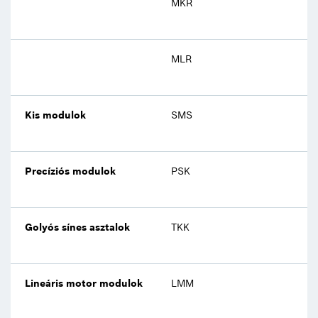
MKR
40
MLR
80
Kis modulok
SMS
30
Precíziós modulok
PSK
50
Golyós sínes asztalok
TKK
15
Lineáris motor modulok
LMM
14