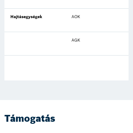
Hajtásegységek
AOK
20
AGK
20
Támogatás