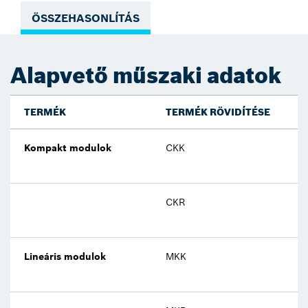
ÖSSZEHASONLÍTÁS
Alapvető műszaki adatok
TERMÉK
TERMÉK RÖVIDÍTÉSE
T
Kompakt modulok
CKK
70
CKR
70
Lineáris modulok
MKK
40