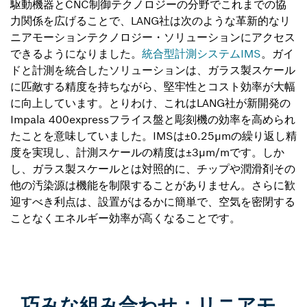
駆動機器とCNC制御テクノロジーの分野でこれまでの協
力関係を広げることで、LANG社は次のような革新的なリ
ニアモーションテクノロジー・ソリューションにアクセス
できるようになりました。
統合型計測システムIMS
。ガイ
ドと計測を統合したソリューションは、ガラス製スケール
に匹敵する精度を持ちながら、堅牢性とコスト効率が大幅
に向上しています。とりわけ、これはLANG社が新開発の
Impala 400expressフライス盤と彫刻機の効率を高められ
たことを意味していました。IMSは±0.25μmの繰り返し精
度を実現し、計測スケールの精度は±3μm/mです。しか
し、ガラス製スケールとは対照的に、チップや潤滑剤その
他の汚染源は機能を制限することがありません。さらに歓
迎すべき利点は、設置がはるかに簡単で、空気を密閉する
ことなくエネルギー効率が高くなることです。
巧みな組み合わせ：リニアモ