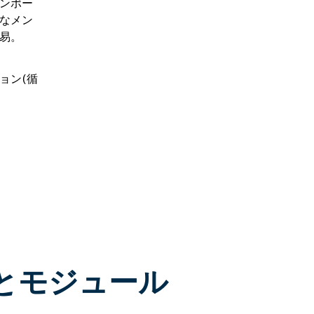
ンポー
なメン
易。
ョン(循
とモジュール