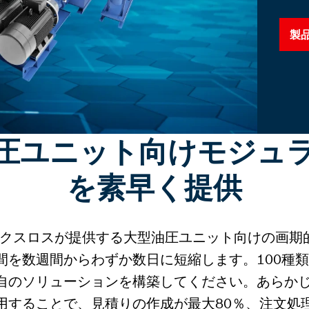
製
型油圧ユニット向けモジュ
を素早く提供
レックスロスが提供する大型油圧ユニット向けの画
間を数週間からわずか数日に短縮します。100種
自のソリューションを構築してください。あらか
用することで、見積りの作成が最大80％、注文処理