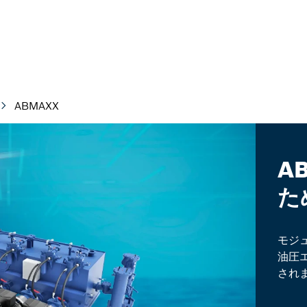
ABMAXX
A
た
モジ
油圧
され