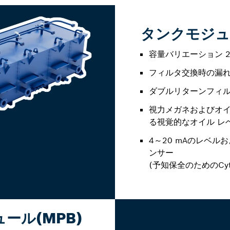
タンクモジュー
容量バリエーション 2,0
フィルタ交換時の漏
ダブルリターンフィルタ
視力メガネおよびオイ
る視覚的なオイル レ
4～20 mAのレベ
ンサー
(予知保全のためのCyt
ール(MPB)