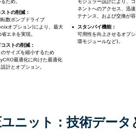
いるため。
モジュラー設計により、コ
ネントへのアクセス、迅速
コストの削減：
テナンス、および交換が容
回転数ポンプドライブ
tronixオプション)により、最大
スタンバイ機能：
の省エネを実現。
可用性を向上させるオプシ
環モジュールなど)。
有コストの削減：
クのサイズを縮小するため
yCRO最適化に向けた最適化
た設計とオプション。
油圧ユニット：技術データ