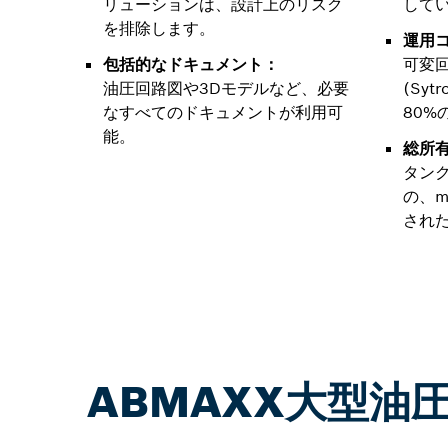
リューションは、設計上のリスク
して
を排除します。
運用
包括的なドキュメント：
可変
油圧回路図や3Dモデルなど、必要
(Sy
なすべてのドキュメントが利用可
80%
能。
総所
タン
の、m
され
ABMAXX大型