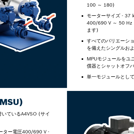
100 ～ 180)
モーターサイズ - 37 k
400/690 V ～ 5
ます)
すべてのバリエーシ
を備えたシングルお
MPUモジュールをユ
償器とシャットオフ
単一モジュールとし
MSU)
いているA4VSO (サイ
ーター電圧400/690 V -