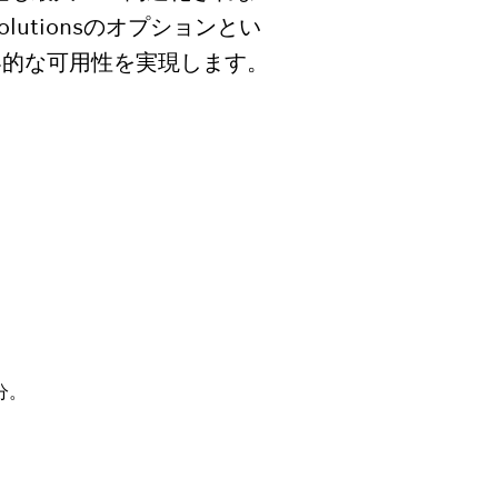
olutionsのオプションとい
界的な可用性を実現します。
/分。