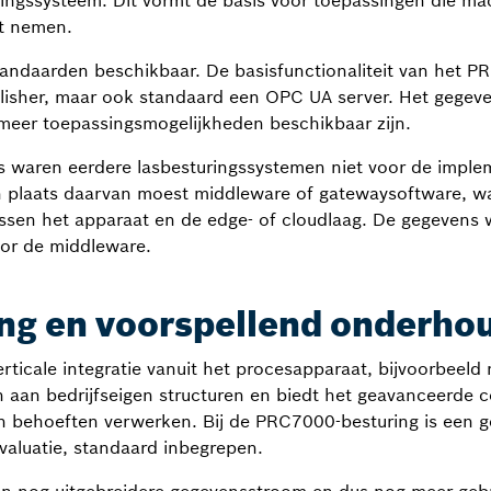
ingssysteem. Dit vormt de basis voor toepassingen die ma
nt nemen.
standaarden beschikbaar. De basisfunctionaliteit van het 
lisher, maar ook standaard een OPC UA server. Het gegeve
meer toepassingsmogelijkheden beschikbaar zijn.
 waren eerdere lasbesturingssystemen niet voor de implem
plaats daarvan moest middleware of gatewaysoftware, wa
ussen het apparaat en de edge- of cloudlaag. De gegevens
or de middleware.
ing en voorspellend onderho
ticale integratie vanuit het procesapparaat, bijvoorbeeld 
 aan bedrijfseigen structuren en biedt het geavanceerde 
 behoeften verwerken. Bij de PRC7000-besturing is een 
valuatie, standaard inbegrepen.