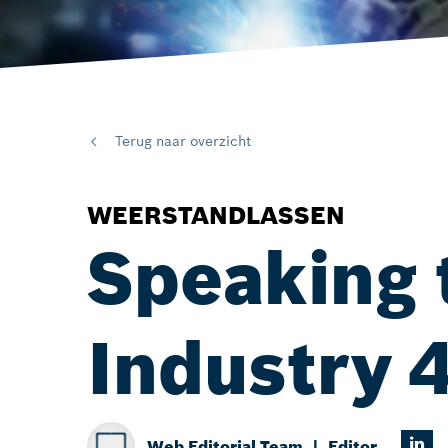
Terug naar overzicht
WEERSTANDLASSEN
Speaking 
Industry 
Web Editorial Team
Editor