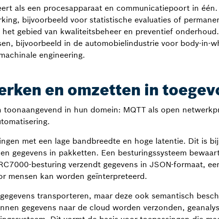
ert als een procesapparaat en communicatiepoort in één. 
ing, bijvoorbeeld voor statistische evaluaties of permanen
et gebied van kwaliteitsbeheer en preventief onderhoud. D
ssen, bijvoorbeeld in de automobielindustrie voor body-in-w
 machinale engineering.
rken en omzetten in toege
jn toonaangevend in hun domein: MQTT als open netwerkp
tomatisering.
gen met een lage bandbreedte en hoge latentie. Dit is bij 
en gegevens in pakketten. Een besturingssysteem bewaart 
RC7000-besturing verzendt gegevens in JSON-formaat, een
oor mensen kan worden geïnterpreteerd.
gegevens transporteren, maar deze ook semantisch beschr
unnen gegevens naar de cloud worden verzonden, geanalys