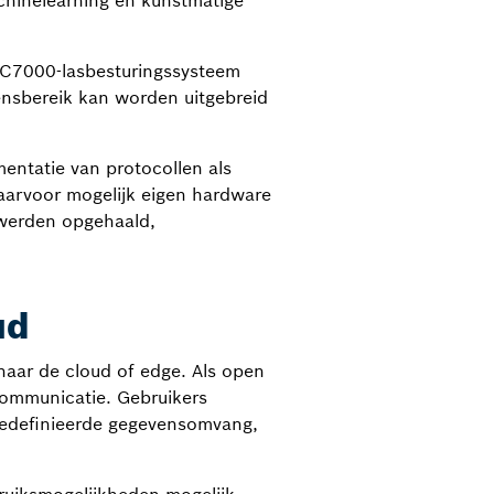
chinelearning en kunstmatige
PRC7000-lasbesturingssysteem
nsbereik kan worden uitgebreid
entatie van protocollen als
arvoor mogelijk eigen hardware
 werden opgehaald,
ud
naar de cloud of edge. Als open
communicatie. Gebruikers
gedefinieerde gegevensomvang,