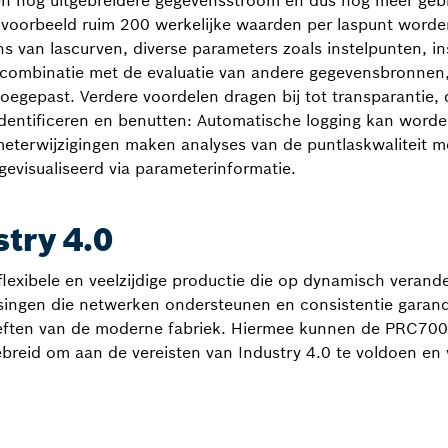
en nog uitgebreidere gegevensstroom en dus nog meer gebr
jvoorbeeld ruim 200 werkelijke waarden per laspunt word
 van lascurven, diverse parameters zoals instelpunten, ins
n combinatie met de evaluatie van andere gegevensbronnen
gepast. Verdere voordelen dragen bij tot transparantie, 
identificeren en benutten: Automatische logging kan word
eterwijzigingen maken analyses van de puntlaskwaliteit mo
gevisualiseerd via parameterinformatie.
stry 4.0
 flexibele en veelzijdige productie die op dynamisch verand
singen die netwerken ondersteunen en consistentie garan
eften van de moderne fabriek. Hiermee kunnen de PRC700
breid om aan de vereisten van Industry 4.0 te voldoen en