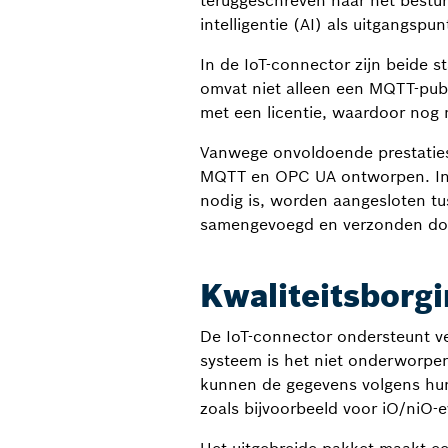
teruggeschreven naar het bestur
intelligentie (AI) als uitgangspu
In de IoT-connector zijn beide 
omvat niet alleen een MQTT-pub
met een licentie, waardoor nog 
Vanwege onvoldoende prestaties
MQTT en OPC UA ontworpen. In 
nodig is, worden aangesloten t
samengevoegd en verzonden do
Kwaliteitsborg
De IoT-connector ondersteunt ver
systeem is het niet onderworpen
kunnen de gegevens volgens hun
zoals bijvoorbeeld voor iO/niO-e