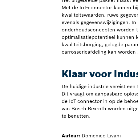
Het uitgebreide pakket maakt e
Met de IoT-connector kunnen bi
kwaliteitswaarden, ruwe gegevens
evenals gegevenswijzigingen. I
onderhoudsconcepten worden toe
optimalisatiepotentieel kunnen 
kwaliteitsborging, gelogde param
carrosserieafdeling kan worden 
Klaar voor Indu
De huidige industrie vereist een
Dit vraagt om aanpasbare oplos
de IoT-connector in op de beho
van Bosch Rexroth worden uitge
te benutten.
Auteur:
Domenico Livani