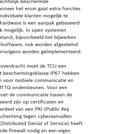
trechtelijk beschermde
nneer het erom gaat extra functies
ndividuele klanten mogelijk te
 hardware is een aanpak gebaseerd
 mogelijk. In open systemen
stand, bijvoorbeeld het bijwerken
elsoftware, ook worden afgestemd
vervolgens worden geïmplementeerd.
 overdracht moet de TCU een
et beschermingsklasse IP67 hebben
n voor mobiele communicatie en
 MTTQ ondersteunen. Voor een
moet de communicatie tussen de
erd zijn op certificaten en
derdeel van een PKI (Public Key
escherming tegen cyberaanvallen
Distributed Denial of Service) heeft
de firewall nodig en een eigen