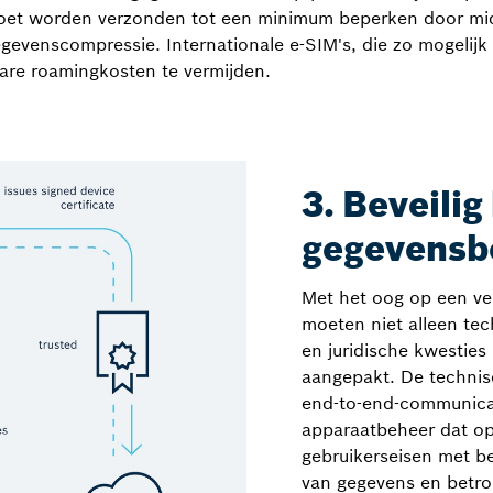
oet worden verzonden tot een minimum beperken door mid
egevenscompressie. Internationale e-SIM's, die zo mogelij
re roamingkosten te vermijden.
3. Beveilig
gegevensb
Met het oog op een vei
moeten niet alleen te
en juridische kwesties
aangepakt. De technis
end-to-end-communicat
apparaatbeheer dat op 
gebruikerseisen met b
van gegevens en betr