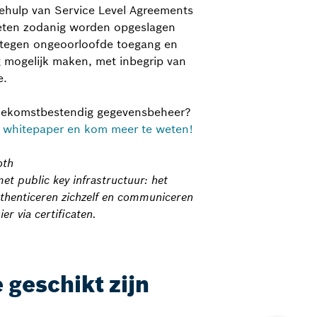
hulp van Service Level Agreements
eten zodanig worden opgeslagen
 tegen ongeoorloofde toegang en
 mogelijk maken, met inbegrip van
e.
toekomstbestendig gegevensbeheer?
 whitepaper en kom meer te weten!
oth
et public key infrastructuur: het
uthenticeren zichzelf en communiceren
r via certificaten.
 geschikt zijn