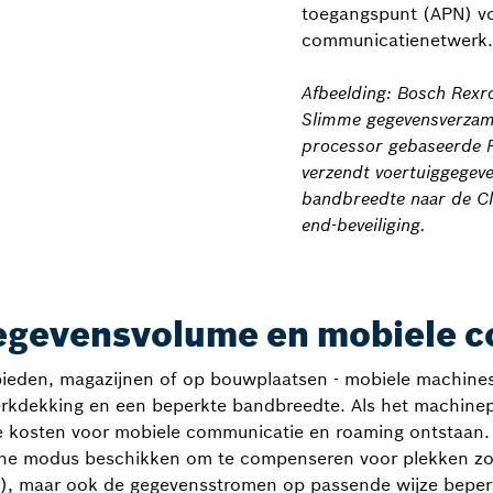
toegangspunt (APN) vo
communicatienetwerk.
Afbeelding: Bosch Rexr
Slimme gegevensverzam
processor gebaseerde R
verzendt voertuiggegev
bandbreedte naar de Cl
end-beveiliging.
gegevensvolume en mobiele 
ebieden, magazijnen of op bouwplaatsen - mobiele machine
rkdekking en een beperkte bandbreedte. Als het machinep
ge kosten voor mobiele communicatie en roaming ontstaan.
fline modus beschikken om te compenseren voor plekken zo
en), maar ook de gegevensstromen op passende wijze bepe