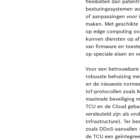
flexibiliteit dan paten
besturingssystemen wa
of aanpassingen voor i
maken. Met geschikte
op edge computing ook
kunnen diensten op af
van firmware en toest
op speciale eisen en 
Voor een betrouwbare
robuuste behuizing m
en de nieuwste norme
IoT-protocollen zoals
maximale beveiliging 
TCU en de Cloud gebase
versleuteld zijn als on
Infrastructure). Ter b
zoals DDoS-aanvallen (
de TCU een geïntegreer