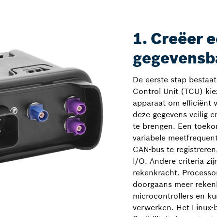
1. Creëer e
gegevensb
De eerste stap bestaat
Control Unit (TCU) kie
apparaat om efficiënt 
deze gegevens veilig 
te brengen. Een toeko
variabele meetfrequent
CAN-bus te registreren
I/O. Andere criteria z
rekenkracht. Processo
doorgaans meer rekenk
microcontrollers en k
verwerken. Het Linux-