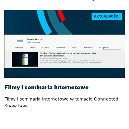
AKTUALNOŚCI
Filmy i seminaria internetowe
H
Filmy i seminaria internetowe w temacie Connected-
W
Know-how
b
f
u
b