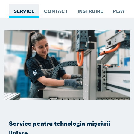
SERVICE
CONTACT
INSTRUIRE
PLAYLIS
Service pentru tehnologia mișcării
liniare