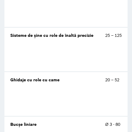
Sisteme de șine cu role de înaltă precizie
25 – 125
Ghidaje cu role cu came
20 – 52
Bucșe liniare
Ø 3 - 80