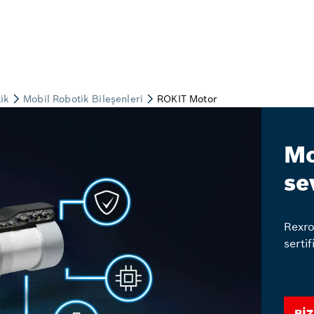
Mo
se
Rexro
sertif
Biz