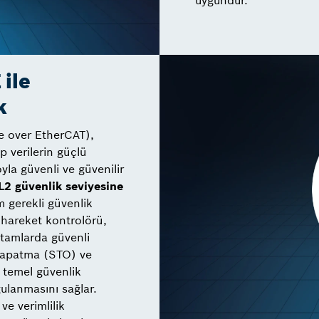
uygundur.
ile
k
e over EtherCAT),
p verilerin güçlü
yla güvenli ve güvenilir
L2 güvenlik seviyesine
 gerekli güvenlik
 hareket kontrolörü,
ortamlarda güvenli
 kapatma (STO) ve
i temel güvenlik
gulanmasını sağlar.
e verimlilik