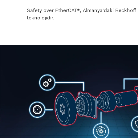
Safety over EtherCAT®, Almanya'daki Beckhoff Au
teknolojidir.