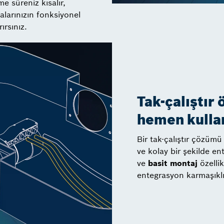
me süreniz kısalır,
alarınızın fonksiyonel
ırsınız.
Tak-çalıştır 
hemen kulla
Bir tak-çalıştır çözüm
ve kolay bir şekilde ent
ve
basit montaj
özelli
entegrasyon karmaşıklığ