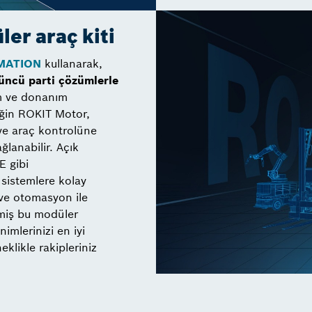
er araç kiti
MATION
kullanarak,
çüncü parti çözümlerle
m ve donanım
eğin ROKIT Motor,
ve araç kontrolüne
lanabilir. Açık
E gibi
 sistemlere kolay
ve otomasyon ile
miş bu modüler
imlerinizi en iyi
eklikle rakipleriniz