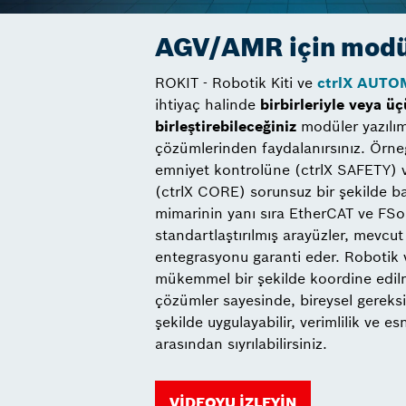
AGV/AMR için modül
ROKIT - Robotik Kiti ve
ctrlX AUTO
ihtiyaç halinde
birbirleriyle veya ü
birleştirebileceğiniz
modüler yazılı
çözümlerinden faydalanırsınız. Örn
emniyet kontrolüne (ctrlX SAFETY) 
(ctrlX CORE) sorunsuz bir şekilde bağ
mimarinin yanı sıra EtherCAT ve FSo
standartlaştırılmış arayüzler, mevcut
entegrasyonu garanti eder. Robotik 
mükemmel bir şekilde koordine edil
çözümler sayesinde, bireysel gereksin
şekilde uygulayabilir, verimlilik ve esn
arasından sıyrılabilirsiniz.
VIDEOYU IZLEYIN