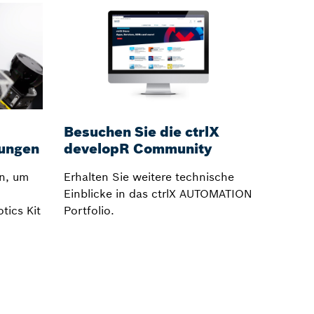
Besuchen Sie die ctrlX
Effizi
sungen
developR Community
Flot
an, um
Erhalten Sie weitere technische
Lesen S
Einblicke in das ctrlX AUTOMATION
darübe
ics Kit
Portfolio.
Fahrzeu
koordin