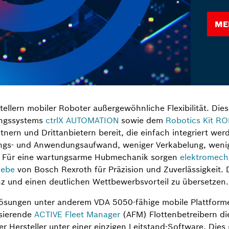
Me
tellern mobiler Roboter außergewöhnliche Flexibilität. D
ungssystems
ctrlX AUTOMATION
sowie dem
Robotics Kit RO
ern und Drittanbietern bereit, die einfach integriert wer
lungs- und Anwendungsaufwand, weniger Verkabelung, wen
t. Für eine wartungsarme Hubmechanik sorgen
elektromech
iebe
von Bosch Rexroth für Präzision und Zuverlässigkeit. Di
enz und einen deutlichen Wettbewerbsvorteil zu übersetzen.
Lösungen unter anderem VDA 5050-fähige mobile Plattform
asierende
ACTIVE Fleet Manager
(AFM) Flottenbetreibern di
 Hersteller unter einer einzigen Leitstand-Software. Dies