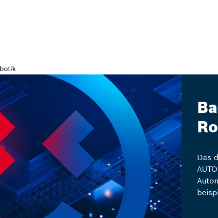
Ba
Ro
Das d
AUTOM
Autom
beisp