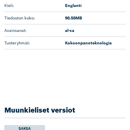
Kieli:
Englanti
Tiedoston koko:
98.58MB
Avainsanat:
al-ca
Tuoteryhmät:
Kokoonpanoteknologia
Muunkieliset versiot
SAKSA