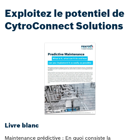
Exploitez le potentiel de
CytroConnect Solutions
Livre blanc
L
Maintenance prédictive : En quoi consiste la
An