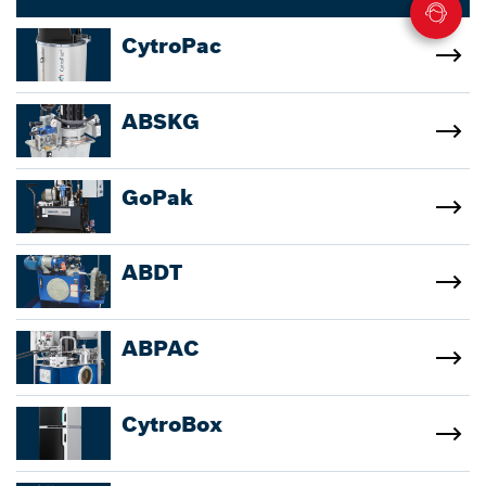
CytroPac
ABSKG
GoPak
ABDT
ABPAC
CytroBox