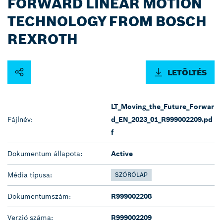
FORWARD LINEAR MOTION
TECHNOLOGY FROM BOSCH
REXROTH
LETÖLTÉS
LT_Moving_the_Future_Forwar
Fájlnév:
d_EN_2023_01_R999002209.pd
f
Dokumentum állapota:
Active
Média típusa:
SZÓRÓLAP
Dokumentumszám:
R999002208
Verzió száma:
R999002209