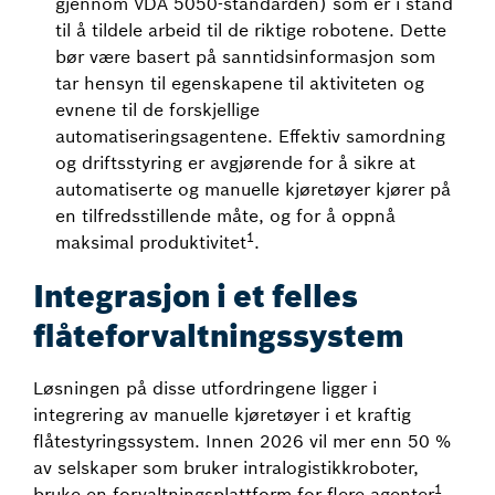
gjennom VDA 5050-standarden) som er i stand
til å tildele arbeid til de riktige robotene. Dette
bør være basert på sanntidsinformasjon som
tar hensyn til egenskapene til aktiviteten og
evnene til de forskjellige
automatiseringsagentene. Effektiv samordning
og driftsstyring er avgjørende for å sikre at
automatiserte og manuelle kjøretøyer kjører på
en tilfredsstillende måte, og for å oppnå
1
maksimal produktivitet
.
Integrasjon i et felles
flåteforvaltningssystem
Løsningen på disse utfordringene ligger i
integrering av manuelle kjøretøyer i et kraftig
flåtestyringssystem. Innen 2026 vil mer enn 50 %
av selskaper som bruker intralogistikkroboter,
1
bruke en forvaltningsplattform for flere agenter
.