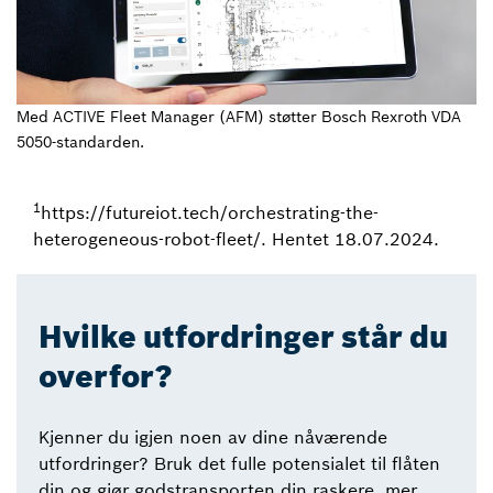
Med ACTIVE Fleet Manager (AFM) støtter Bosch Rexroth VDA
5050-standarden.
1
https://futureiot.tech/orchestrating-the-
heterogeneous-robot-fleet/. Hentet 18.07.2024.
Hvilke utfordringer står du
overfor?
Kjenner du igjen noen av dine nåværende
utfordringer? Bruk det fulle potensialet til flåten
din og gjør godstransporten din raskere, mer