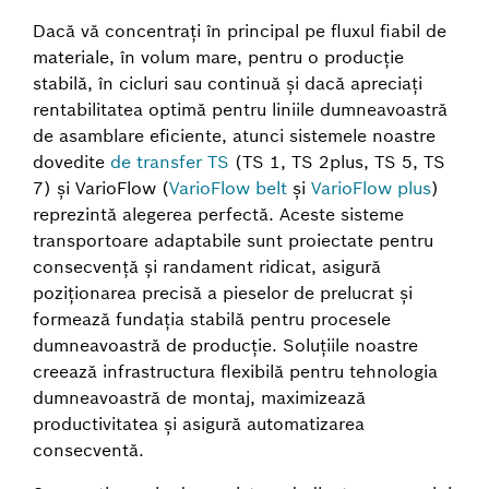
Dacă vă concentrați în principal pe fluxul fiabil de
materiale, în volum mare, pentru o producție
stabilă, în cicluri sau continuă și dacă apreciați
rentabilitatea optimă pentru liniile dumneavoastră
de asamblare eficiente, atunci sistemele noastre
dovedite
de transfer TS
(TS 1, TS 2plus, TS 5, TS
7) și VarioFlow (
VarioFlow belt
și
VarioFlow plus
)
reprezintă alegerea perfectă. Aceste sisteme
transportoare adaptabile sunt proiectate pentru
consecvență și randament ridicat, asigură
poziționarea precisă a pieselor de prelucrat și
formează fundația stabilă pentru procesele
dumneavoastră de producție. Soluțiile noastre
creează infrastructura flexibilă pentru tehnologia
dumneavoastră de montaj, maximizează
productivitatea și asigură automatizarea
consecventă.