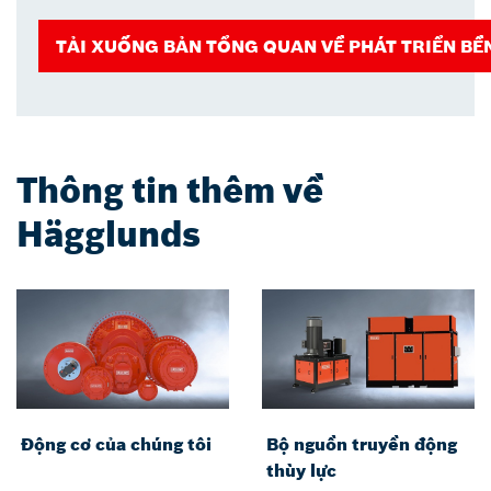
TẢI XUỐNG BẢN TỔNG QUAN VỀ PHÁT TRIỂN BỀ
Thông tin thêm về
Hägglunds
Động cơ của chúng tôi
Bộ nguồn truyền động
thùy lực