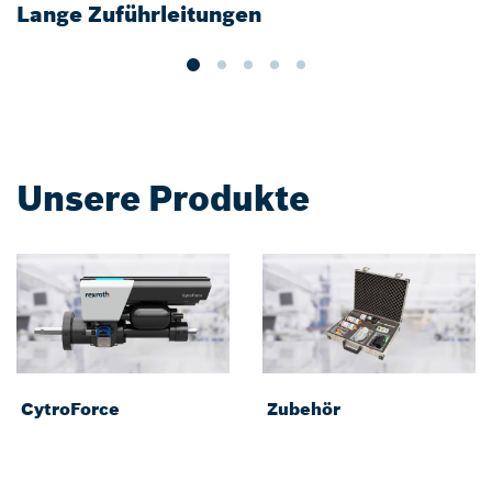
Lange Zuführleitungen
E
Unsere Produkte
CytroForce
Zubehör